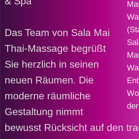
& Spa
Ma
Wai
(St
Das Team von Sala Mai
Sal
Thai-Massage begrüßt
Ma
Sie herzlich in seinen
Wai
neuen Räumen. Die
En
Woh
moderne räumliche
der
Gestaltung nimmt
bewusst Rücksicht auf den trad