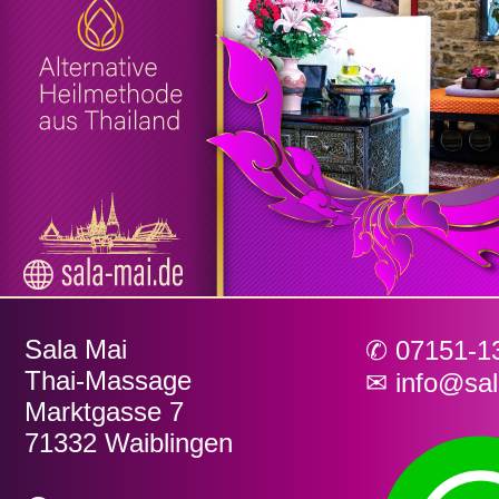
Shop
Allgemein
AGB
Datenschutz
Sala Mai
✆
07151-1
Impressum
Thai-Massage
✉
info@sal
Marktgasse 7
71332 Waiblingen
Versand