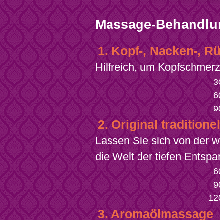
Massage-Behandlu
1. Kopf-, Nacken-, 
Hilfreich, um Kopfschmerz
3
6
9
2. Original tradition
Lassen Sie sich von der 
die Welt der tiefen Entsp
6
9
12
3. Aromaölmassage