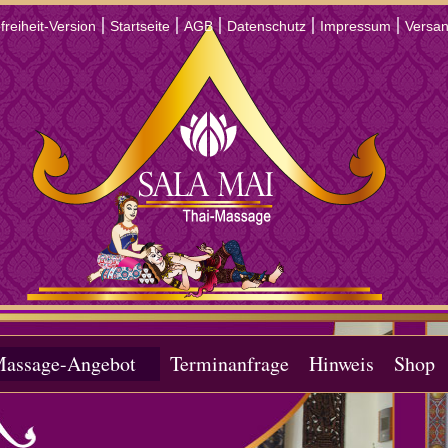
|
|
|
|
|
freiheit-Version
Startseite
AGB
Datenschutz
Impressum
Versa
assage-Angebot
Terminanfrage
Hinweis
Shop